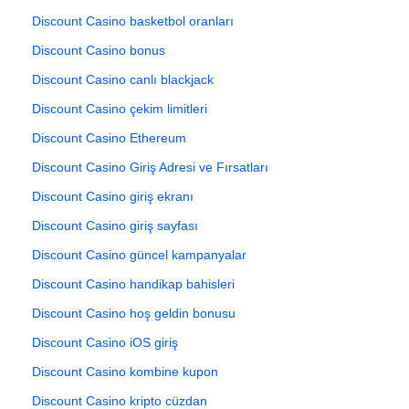
Discount Casino basketbol oranları
Discount Casino bonus
Discount Casino canlı blackjack
Discount Casino çekim limitleri
Discount Casino Ethereum
Discount Casino Giriş Adresi ve Fırsatları
Discount Casino giriş ekranı
Discount Casino giriş sayfası
Discount Casino güncel kampanyalar
Discount Casino handikap bahisleri
Discount Casino hoş geldin bonusu
Discount Casino iOS giriş
Discount Casino kombine kupon
Discount Casino kripto cüzdan