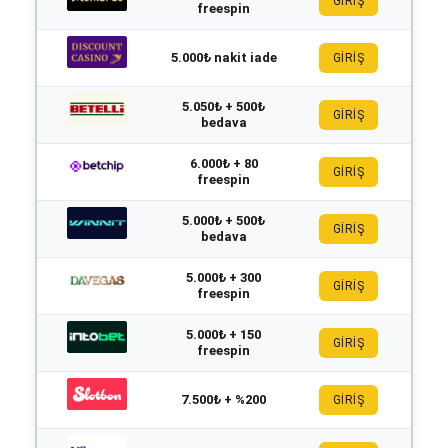
GİRİŞ
freespin
5.000₺ nakit iade
GİRİŞ
5.050₺ + 500₺
GİRİŞ
bedava
6.000₺ + 80
GİRİŞ
freespin
5.000₺ + 500₺
GİRİŞ
bedava
5.000₺ + 300
GİRİŞ
freespin
5.000₺ + 150
GİRİŞ
freespin
7.500₺ + %200
GİRİŞ