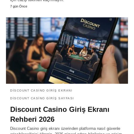
7 gün Önce
DISCOUNT CASINO GIRIŞ EKRANI
DISCOUNT CASINO GIRIŞ SAYFASI
Discount Casino Giriş Ekranı
Rehberi 2026
Discount Casino giriş ekranı üzerinden platforma nasıl güvenle