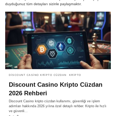
duyduğunuz tüm detayları sizinle paylaşmaktır.
DISCOUNT CASINO KRIPTO CÜZDAN
KRIPTO
Discount Casino Kripto Cüzdan
2026 Rehberi
Discount Casino kripto cüzdan kullanımı, güvenliği ve işlem
adımları hakkında 2026 yılına özel detaylı rehber. Kripto ile hızlı
ve güvenli…