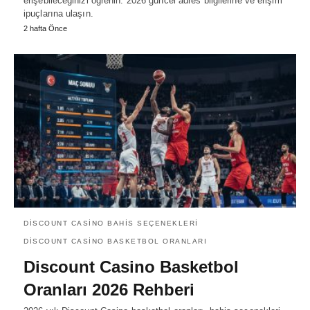
erişebileceğinizi öğrenin. 2026 güncel adres bilgilerine ve erişim
ipuçlarına ulaşın.
2 hafta Önce
DISCOUNT CASINO BAHIS SEÇENEKLERI
DISCOUNT CASINO BASKETBOL ORANLARI
Discount Casino Basketbol
Oranları 2026 Rehberi