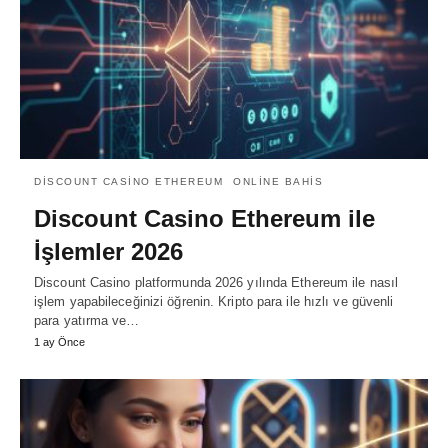
DISCOUNT CASINO ETHEREUM
ONLINE BAHIS
Discount Casino Ethereum ile
İşlemler 2026
Discount Casino platformunda 2026 yılında Ethereum ile nasıl
işlem yapabileceğinizi öğrenin. Kripto para ile hızlı ve güvenli
para yatırma ve…
1 ay Önce