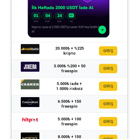
20.000₺ + %225
GİRİŞ
kripto
3.000₺ %200 + 50
GİRİŞ
freespin
5.000₺ iade +
GİRİŞ
1.000₺ risksiz
6.500₺ + 150
GİRİŞ
freespin
5.000₺ + 100
GİRİŞ
freespin
8.000₺ + 150