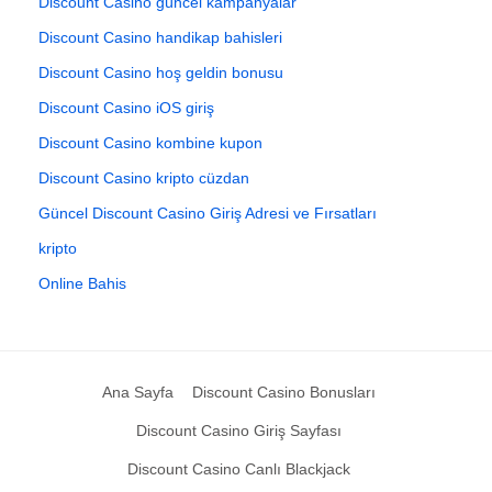
Discount Casino güncel kampanyalar
Discount Casino handikap bahisleri
Discount Casino hoş geldin bonusu
Discount Casino iOS giriş
Discount Casino kombine kupon
Discount Casino kripto cüzdan
Güncel Discount Casino Giriş Adresi ve Fırsatları
kripto
Online Bahis
Ana Sayfa
Discount Casino Bonusları
Discount Casino Giriş Sayfası
Discount Casino Canlı Blackjack