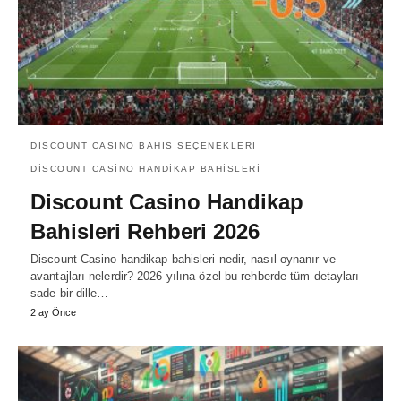
DISCOUNT CASINO BAHIS SEÇENEKLERI
DISCOUNT CASINO HANDIKAP BAHISLERI
Discount Casino Handikap
Bahisleri Rehberi 2026
Discount Casino handikap bahisleri nedir, nasıl oynanır ve
avantajları nelerdir? 2026 yılına özel bu rehberde tüm detayları
sade bir dille…
2 ay Önce