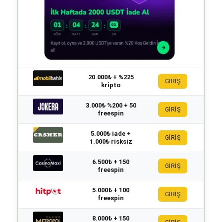
20.000₺ + %225
GİRİŞ
kripto
3.000₺ %200 + 50
GİRİŞ
freespin
5.000₺ iade +
GİRİŞ
1.000₺ risksiz
6.500₺ + 150
GİRİŞ
freespin
5.000₺ + 100
GİRİŞ
freespin
8.000₺ + 150