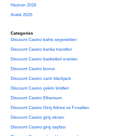
Haziran 2026
Aralık 2025
Categories
Discount Casino bahis seçenekleri
Discount Casino banka transferi
Discount Casino basketbol oranları
Discount Casino bonus
Discount Casino canlı blackjack
Discount Casino çekim limitleri
Discount Casino Ethereum
Discount Casino Giriş Adresi ve Fırsatları
Discount Casino giriş ekranı
Discount Casino giriş sayfası