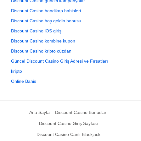
Discount Casino güncel kampanyalar
Discount Casino handikap bahisleri
Discount Casino hoş geldin bonusu
Discount Casino iOS giriş
Discount Casino kombine kupon
Discount Casino kripto cüzdan
Güncel Discount Casino Giriş Adresi ve Fırsatları
kripto
Online Bahis
Ana Sayfa
Discount Casino Bonusları
Discount Casino Giriş Sayfası
Discount Casino Canlı Blackjack