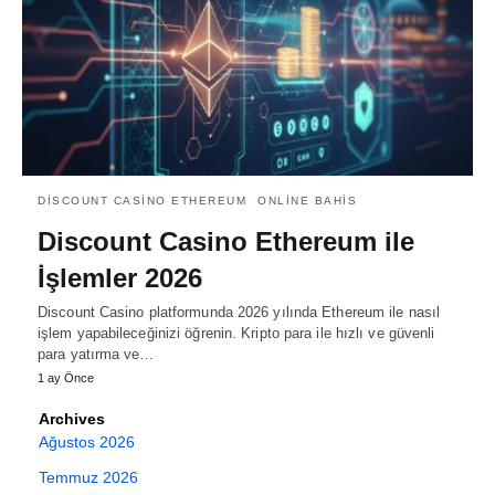
DISCOUNT CASINO ETHEREUM
ONLINE BAHIS
Discount Casino Ethereum ile
İşlemler 2026
Discount Casino platformunda 2026 yılında Ethereum ile nasıl
işlem yapabileceğinizi öğrenin. Kripto para ile hızlı ve güvenli
para yatırma ve…
1 ay Önce
Archives
Ağustos 2026
Temmuz 2026