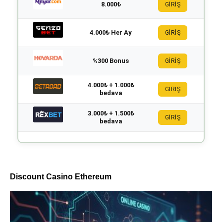
8.000₺
GİRİŞ
4.000₺ Her Ay
GİRİŞ
%300 Bonus
GİRİŞ
4.000₺ + 1.000₺
GİRİŞ
bedava
3.000₺ + 1.500₺
GİRİŞ
bedava
Discount Casino Ethereum