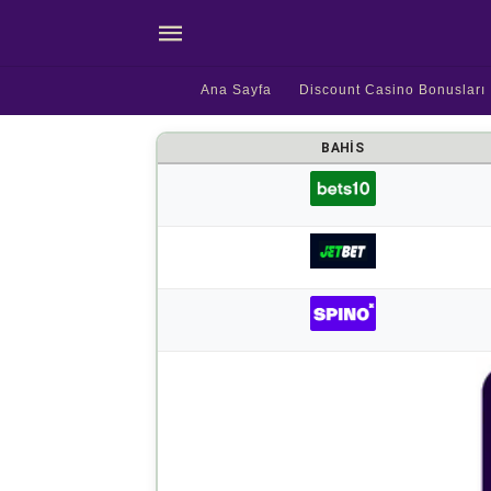
Ana Sayfa
Discount Casino Bonusları
BAHIS