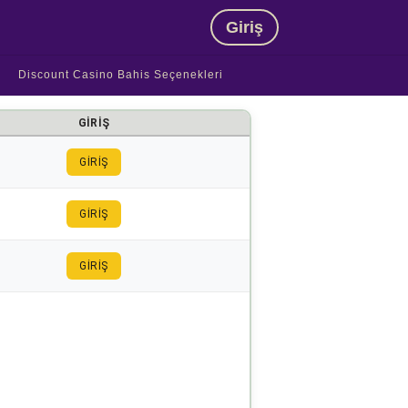
Giriş
Discount Casino Bahis Seçenekleri
GIRIŞ
GİRİŞ
GİRİŞ
GİRİŞ