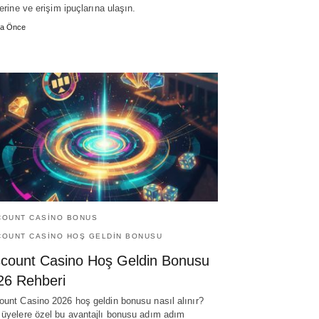
lerine ve erişim ipuçlarına ulaşın.
ta Önce
COUNT CASINO BONUS
COUNT CASINO HOŞ GELDIN BONUSU
scount Casino Hoş Geldin Bonusu
26 Rehberi
ount Casino 2026 hoş geldin bonusu nasıl alınır?
 üyelere özel bu avantajlı bonusu adım adım