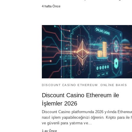
4 hafta Önce
DISCOUNT CASINO ETHEREUM
ONLINE BAHIS
Discount Casino Ethereum ile
İşlemler 2026
Discount Casino platformunda 2026 yılında Ethereu
nasıl işlem yapabileceğinizi öğrenin. Kripto para ile h
ve güvenli para yatırma ve…
1 ay Önce