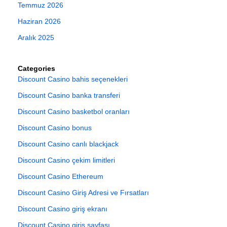
Temmuz 2026
Haziran 2026
Aralık 2025
Categories
Discount Casino bahis seçenekleri
Discount Casino banka transferi
Discount Casino basketbol oranları
Discount Casino bonus
Discount Casino canlı blackjack
Discount Casino çekim limitleri
Discount Casino Ethereum
Discount Casino Giriş Adresi ve Fırsatları
Discount Casino giriş ekranı
Discount Casino giriş sayfası