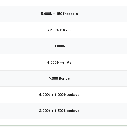
5.000₺ + 150 freespin
7.500₺ + %200
8.000₺
4.000₺ Her Ay
%300 Bonus
4.000₺ + 1.000₺ bedava
3.000₺ + 1.500₺ bedava