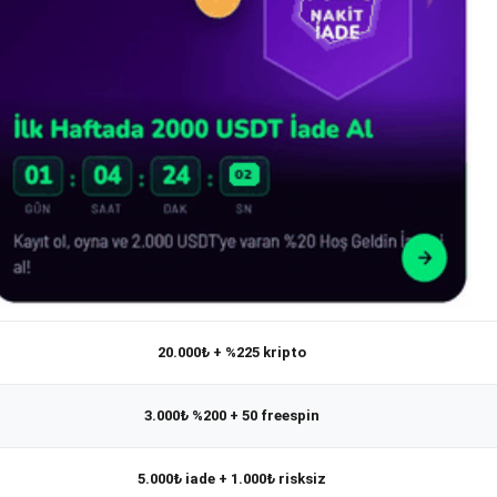
20.000₺ + %225 kripto
3.000₺ %200 + 50 freespin
5.000₺ iade + 1.000₺ risksiz