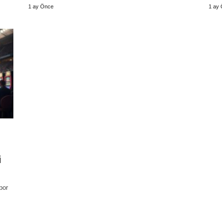
1 ay Önce
1 ay
i
por