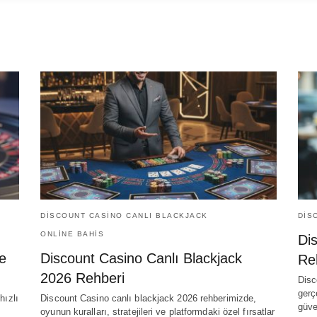
DISCOUNT CASINO CANLI BLACKJACK
DIS
ONLINE BAHIS
Di
e
Discount Casino Canlı Blackjack
Re
2026 Rehberi
Disc
gerç
hızlı
Discount Casino canlı blackjack 2026 rehberimizde,
güve
.
oyunun kuralları, stratejileri ve platformdaki özel fırsatlar