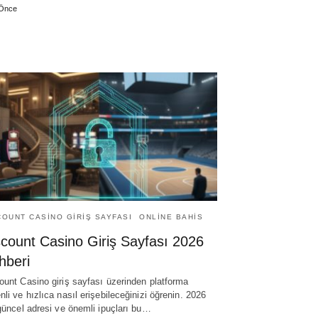
 Önce
COUNT CASINO GIRIŞ SAYFASI
ONLINE BAHIS
scount Casino Giriş Sayfası 2026
hberi
ount Casino giriş sayfası üzerinden platforma
nli ve hızlıca nasıl erişebileceğinizi öğrenin. 2026
 güncel adresi ve önemli ipuçları bu…