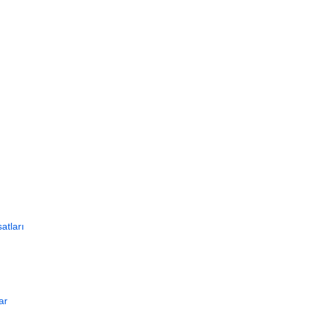
atları
ar