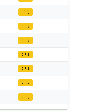
GİRİŞ
GİRİŞ
GİRİŞ
GİRİŞ
GİRİŞ
GİRİŞ
GİRİŞ